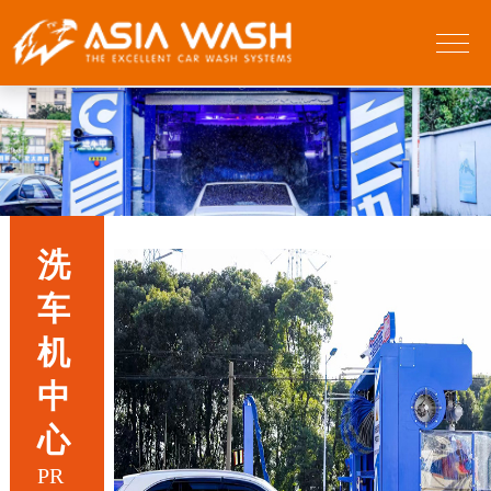
洗
车
机
中
心
PR