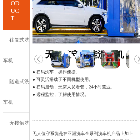
OD
UC
T
往复式洗
无人值守智能洗车机
车机
● 扫码洗车，操作便捷。
● 可灵活搭载于不同机型使用。
隧道式洗
● 扫码启动，无需人员看管，24小时营业。
● 远程监控，了解使用情况。
车机
无接触洗
无人值守系统是在亚洲洗车全系列洗车机产品上加上