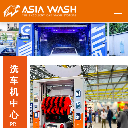
洗
车
机
中
心
PR