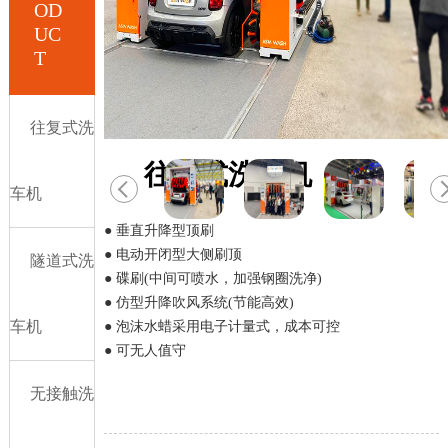
OD
UC
T
往复式洗
往复式洗车机
车机
● 垂直升降型顶刷
● 电动开闭型大侧刷顶
隧道式洗
● 碟刷(中间可喷水，加强钢圈洗净)
● 仿型升降吹风系统(节能高效)
车机
● 泡沫水蜡采用电子计量式，成本可控
● 可无人值守
无接触洗