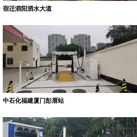
宿迁泗阳泗水大道
中石化福建厦门彭厝站